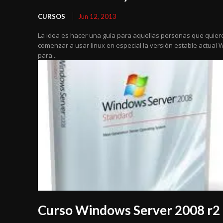
CURSOS
Jun 12, 2013
La idea es hacer una guía para aquellas personas que quier
comenzar a usar linux en especial la versión estable actual
para...
Curso Windows Server 2008 r2