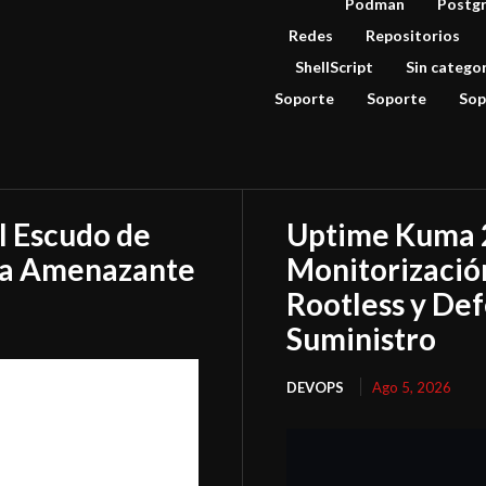
Podman
Postg
Redes
Repositorios
ShellScript
Sin catego
Soporte
Soporte
Sop
el Escudo de
Uptime Kuma 2
ma Amenazante
Monitorizació
Rootless y De
Suministro
DEVOPS
Ago 5, 2026