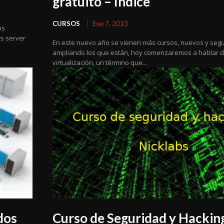
gratuito – Indice
CURSOS
Ene 7, 2013
os
s server
En este nuevo año se vienen más cursos, nuevos y seg
ampliando los que están, hoy comenzaremos a hablar 
virtualización, un término que...
dos
Curso de Seguridad y Hackin