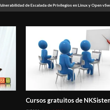
erabilidad de Escalada de Privilegios en Linux y Open vSwit
s en Veeam ONE: CVE-2023-38547 y CVE-2023-38548 Exponen 
Cursos gratuitos de NKSiste