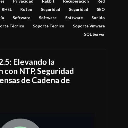
res
Privacidad
Rabbit
Recuperacion
Red
RHEL
Roteo
Seguridad
Seguridad
SEO
ría
Software
Software
Software
Sonido
orte Técnico
Soporte Tecnico
Soporte Vmware
SQL Server
.5: Elevando la
n con NTP, Seguridad
fensas de Cadena de