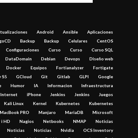
tualizaciones
Android
Ansible
Aplicaciones
goCD
Backup
Backup
Celulares
CentOS
Configuraciones
Curso
Curso
Curso SQL
DataDomain
Debian
Devops
Diseño web
Docker
Equipos
Fortianalyzer
Fortigate
y S5
GCloud
Git
Gitlab
GLPI
Google
e
Humor
IA
Informacion
Infraestructura
Internet
iPhone
Jenkins
Jenkins
Juegos
Kali Linux
Kernel
Kubernetes
Kubernetes
MacBook PRO
Manjaro
MariaDB
Microsoft
 i HD
Nagios
Netbooks
NMAP
Noticias
Noticias
Noticias
Nvidia
OCS Inventory