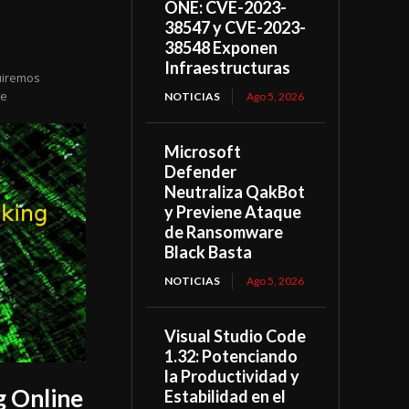
ONE: CVE-2023-
38547 y CVE-2023-
38548 Exponen
Infraestructuras
uiremos
de
NOTICIAS
Ago 5, 2026
Microsoft
Defender
Neutraliza QakBot
y Previene Ataque
de Ransomware
Black Basta
NOTICIAS
Ago 5, 2026
Visual Studio Code
1.32: Potenciando
la Productividad y
g Online
Estabilidad en el