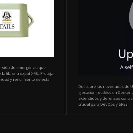
 versión de emergencia que
 la librería expat XML. Proteja
ridad y rendimiento de esta
Descubre las novedades de Up
ejecución rootless en Docker
extendidos y defensas contra 
crucial para DevOps y SREs.