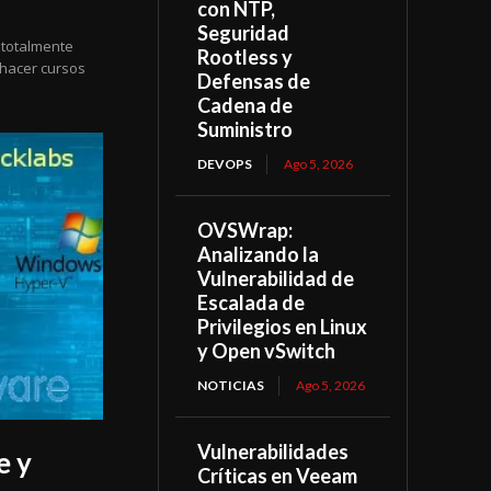
con NTP,
Seguridad
 totalmente
Rootless y
 hacer cursos
Defensas de
Cadena de
Suministro
DEVOPS
Ago 5, 2026
OVSWrap:
Analizando la
Vulnerabilidad de
Escalada de
Privilegios en Linux
y Open vSwitch
NOTICIAS
Ago 5, 2026
Vulnerabilidades
e y
Críticas en Veeam