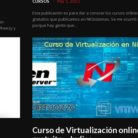
CURSOS
Mar 1, 2013
Esta publicación es para dar a conocer los cursos online
gratuitos que publicamos en NKSistemas. Se me ocurrió
en
porque hay gente que...
 Wheezy y
Curso de Virtualización onlin