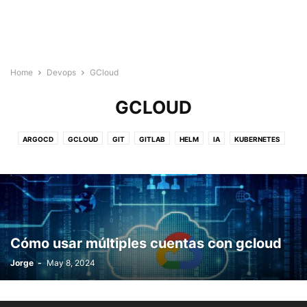
Home
Devops
GCloud
GCLOUD
ARGOCD
GCLOUD
GIT
GITLAB
HELM
IA
KUBERNETES
RABBIT
TERRAFORM
Cómo usar múltiples cuentas con gcloud
Jorge
-
May 8, 2024