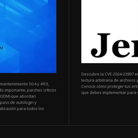
Descubre la CVE-2024-23897 en 
lectura arbitraria de archivos 
mantenimiento 50.4 y 49.9,
Conoce cómo proteger tus ent
s importante, parches críticos
que debes implementar para s
 (GDM) que abordan
ypass de autologin y
alización para todos los