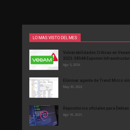
LO MAS VISTO DEL MES
Vulnerabilidades Críticas en Vee
2023-38548 Exponen Infraestructu
Ago 5, 2026
Eliminar agente de Trend Micro sin
May 30, 2022
Repositorios oficiales para Debian 
Ago 10, 2025