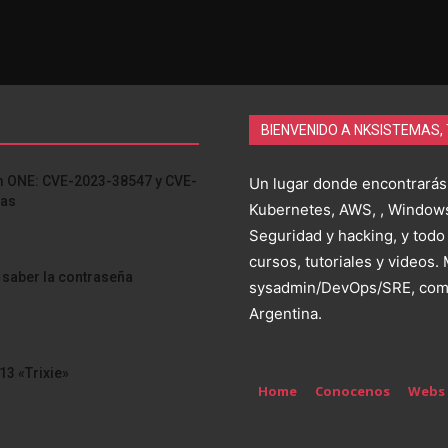
BIENVENIDO A NKSISTEMAS,
am ONE: CVE-2023-38547 y CVE-
Un lugar donde encontrarás
ras
Kubernetes, AWS, , Windows
Seguridad y hacking, y todo
cursos, tutoriales y videos.
 saber la contraseña
sysadmin/DevOps/SRE, comp
Argentina.
13 «Trixie»
Home
Conocenos
Webs