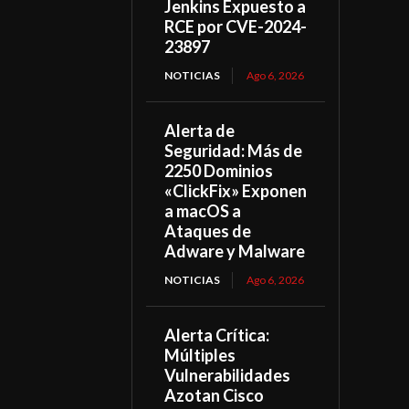
Jenkins Expuesto a
RCE por CVE-2024-
23897
NOTICIAS
Ago 6, 2026
Alerta de
Seguridad: Más de
2250 Dominios
«ClickFix» Exponen
a macOS a
Ataques de
Adware y Malware
NOTICIAS
Ago 6, 2026
Alerta Crítica:
Múltiples
Vulnerabilidades
Azotan Cisco