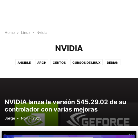
Home
Linux
Nvidia
NVIDIA
ANSIBLE
ARCH
CENTOS
CURSOS DE LINUX
DEBIAN
DISTRIBUCIONES
DOCKER
INTERNET
JENKINS
KERNEL
KUBERNETES
MANJARO
MARIADB
MONGODB
NOTICIAS
NVIDIA
OCS INVENTORY
PODMAN
POSTGRES
RED
REPOSITORIOS
RHEL
SHELLSCRIPT
SOFTWARE
SOPORTE
NVIDIA lanza la versión 545.29.02 de su
TERMINAL
TERMINAL
UBUNTU
VARIOS
controlador con varias mejoras
Jorge
-
Nov 1, 2023