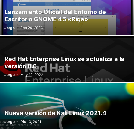
Lanzamiento Oficial del Entorno de
Escritorio GNOME 45 «Riga»
Jorge
-
Sep 20, 2023
Red Hat Enterprise Linux se actualiza a la
versión 8.6
Jorge
-
May 12, 2022
Nueva versión de Kali Linux 2021.4
Jorge
-
Dic 10, 2021