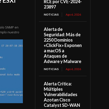
 ESXI
RCE por CVE-2024-
23897
NOTICIAS
Ago 6, 2026
colo SNMP en
Alerta de
mplo nuestro
Seguridad: Más de
2250 Dominios
«ClickFix» Exponen
a macOS a
Ataques de
Adware y Malware
NOTICIAS
Ago 6, 2026
Alerta Crítica:
Múltiples
Vulnerabilidades
Azotan Cisco
Catalyst SD-WAN