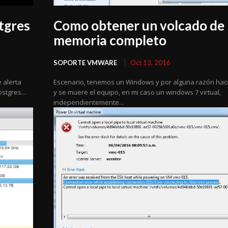
tgres
Como obtener un volcado de
memoria completo
SOPORTE VMWARE
Oct 13, 2016
 alerta
Escenario, tenemos un Windows y por alguna razón hace
stgres...
y se muere el equipo, en mi caso un windows 7 virtual,
independientemente...