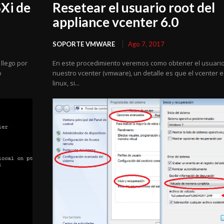
SXi de
Resetear el usuario root del
appliance vcenter 6.0
SOPORTE VMWARE
Ago 7, 2017
llego por
En este procedimiento veremos como obtener el usuario
o
nuestro vcenter (vmware), un detalle es que el vcenter e
linux, si...