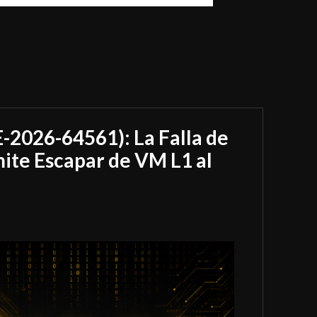
-2026-64561): La Falla de
te Escapar de VM L1 al