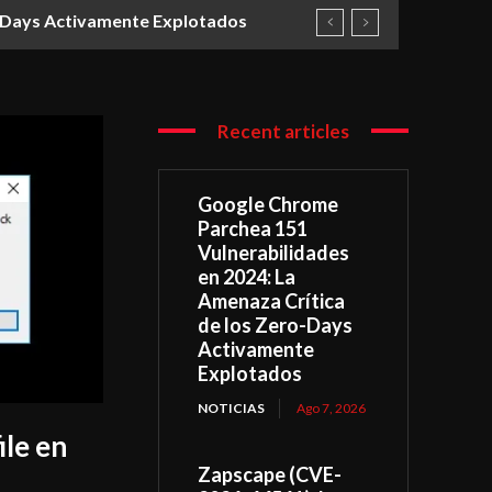
o-Days Activamente Explotados
Recent articles
Google Chrome
Parchea 151
Vulnerabilidades
en 2024: La
Amenaza Crítica
de los Zero-Days
Activamente
Explotados
NOTICIAS
Ago 7, 2026
ile en
Zapscape (CVE-