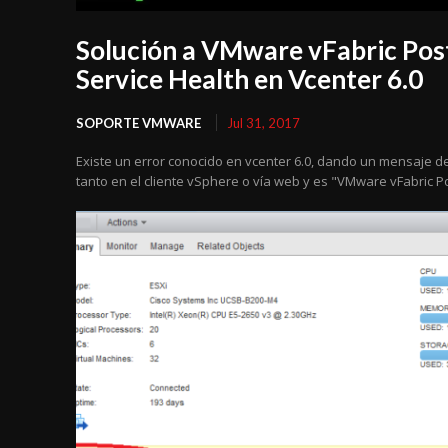
Solución a VMware vFabric Pos
Service Health en Vcenter 6.0
SOPORTE VMWARE
Jul 31, 2017
Existe un error conocido en vcenter 6.0, dando un mensaje de
tanto en el cliente vSphere o vía web y es "VMware vFabric Po