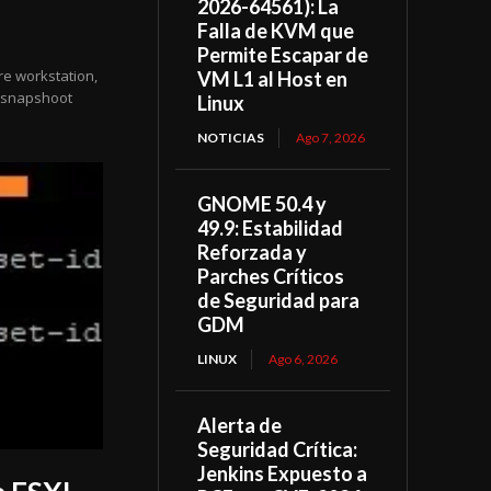
2026-64561): La
Falla de KVM que
Permite Escapar de
e workstation,
VM L1 al Host en
t snapshoot
Linux
NOTICIAS
Ago 7, 2026
GNOME 50.4 y
49.9: Estabilidad
Reforzada y
Parches Críticos
de Seguridad para
GDM
LINUX
Ago 6, 2026
Alerta de
Seguridad Crítica:
Jenkins Expuesto a