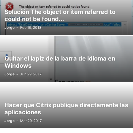
Solución The object or item referred to
could not be found...
Jorge
-
Feb 19, 2018
Quitar el lapiz de la barra de idioma en
Windows
Jorge
-
Jun 29, 2017
Hacer que Citrix publique directamente las
aplicaciones
Jorge
-
Mar 29, 2017