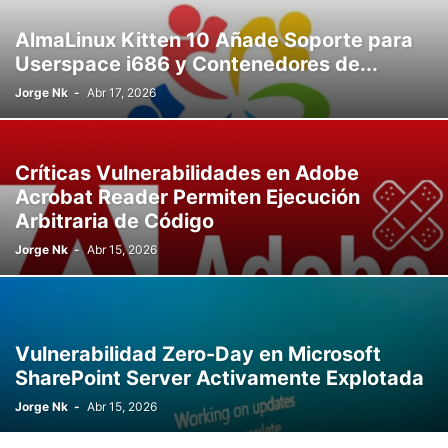
AlmaLinux Kitten 10 Añade Soporte para
Userspace i686 y Contenedores de...
Jorge Nk
-
Abr 17, 2026
Críticas Vulnerabilidades en Adobe
Acrobat Reader Permiten Ejecución
Arbitraria de Código
Jorge Nk
-
Abr 15, 2026
Vulnerabilidad Zero-Day en Microsoft
SharePoint Server Activamente Explotada
Jorge Nk
-
Abr 15, 2026