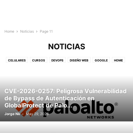
Home
Noticias
Page 11
NOTICIAS
CELULARES
CURSOS
DEVOPS
DISEÑO WEB
GOOGLE
HOME
HUMOR
INFRAESTRUCTURA
INICIO
INTERNET
JUEGOS
LINUX
MACBOOK PRO
MICROSOFT
NOTICIAS
SEGURIDAD
SEGURIDAD
SIN CATEGORÍA
SOFTWARE
WORDPRESS
CVE-2026-0257: Peligrosa Vulnerabilidad
de Bypass de Autenticación en
GlobalProtect de Palo...
Jorge Nk
-
May 29, 2026