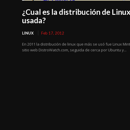
¿Cual es la distribución de Linu
usada?
LINUX
Feb 17, 2012
En 2011 la distribución de linux que más se usó fue Linux Min
sitio web DistroWatch.com, seguida de cerca por Ubuntu y...