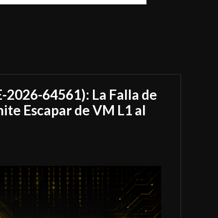
-2026-64561): La Falla de
te Escapar de VM L1 al