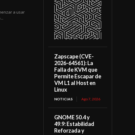
menzar a usar
..
Zapscape (CVE-
2026-64561): La
Falla de KVM que
Permite Escapar de
VM L1 al Host en
Linux
NOTICIAS
Ago 7, 2026
GNOME 50.4 y
49.9: Estabilidad
Reforzada y