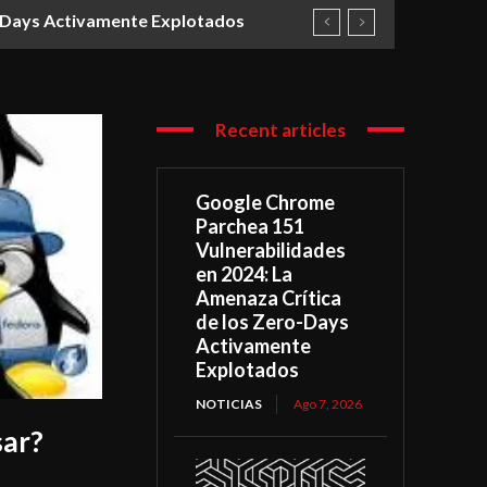
o-Days Activamente Explotados
Recent articles
Google Chrome
Parchea 151
Vulnerabilidades
en 2024: La
Amenaza Crítica
de los Zero-Days
Activamente
Explotados
NOTICIAS
Ago 7, 2026
sar?