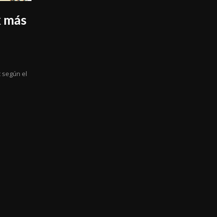
x más
t según el