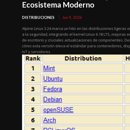
Ecosistema Moderno
DISTRIBUCIONES
Jun 9, 2026
Alpine Linux 3.24 marca un hito en las distribuciones ligeras 
a la seguridad, integrando el kernel Linux 6.18 LTS, mejoras 
de escritorio y cruciales actualizaciones de componentes. D
cómo esta versión eleva el estándar para contenedores, disp
IoT y servidores.