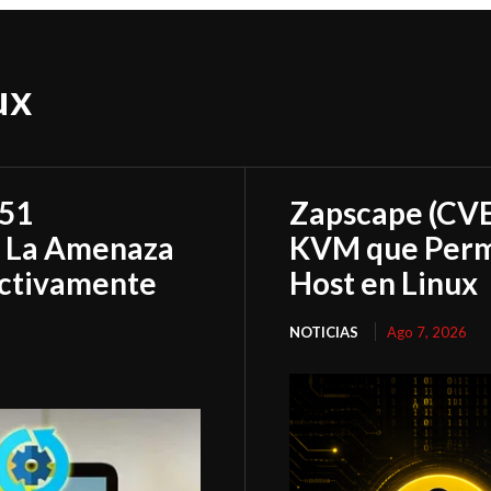
ux
151
Zapscape (CVE
: La Amenaza
KVM que Permi
Activamente
Host en Linux
NOTICIAS
Ago 7, 2026