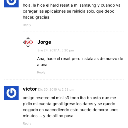
hola, le hice el hard reset a mi samsung y cuando va
caragar las aplicaiones se reinicia solo. que debo
hacer. gracias
Reply
Jorge
Ene 24, 2017 At 5:20 pm
Ana, hace el reset pero instalalas de nuevo de
a una.
Reply
victor
Dic 30, 2016 At 2:58 pm
amigo resetee mi mini s3 todo iba bn asta que me
pidio mi cuenta gmail igrese los datos y se quedo
colgado en «accediendo esto puede demorar unos
minutos…. y de alli no pasa
Reply