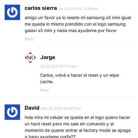
carlos sierra
Jul 25, 2017 At 12:26 pm
amigo un favor ya lo resete mi samsung s3 mini igual
me queda lo mismo prendido con el logo samsung
galaxi s3 mini y nada mas ayudeme por favor
Reply
Jorge
Jul 27, 2017 At 7:13 pm
Carlos, volvé a hacer el reset y un wipe
cache.
Reply
David
May 26, 2017 At 9:47 pm
hola mira mi celular se queda en el logo quiero hacer
un hard reset pero me sale sin comando y al
momento de querer entrar al factory mode se apaga
q hago ayudame porfa??’