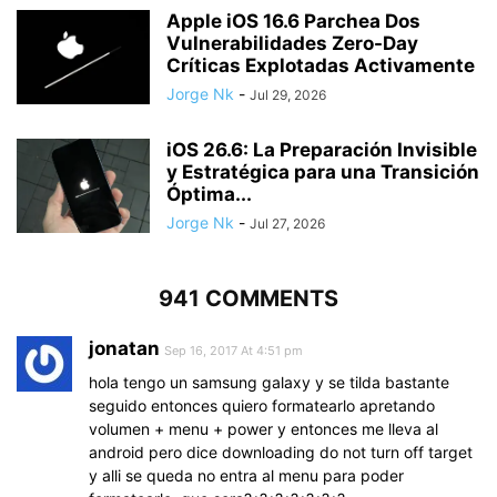
Apple iOS 16.6 Parchea Dos
Vulnerabilidades Zero-Day
Críticas Explotadas Activamente
Jorge Nk
-
Jul 29, 2026
iOS 26.6: La Preparación Invisible
y Estratégica para una Transición
Óptima...
Jorge Nk
-
Jul 27, 2026
941 COMMENTS
jonatan
Sep 16, 2017 At 4:51 pm
hola tengo un samsung galaxy y se tilda bastante
seguido entonces quiero formatearlo apretando
volumen + menu + power y entonces me lleva al
android pero dice downloading do not turn off target
y alli se queda no entra al menu para poder