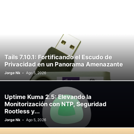
Tails 7.10.1: Fortificando el Escudo de
Privacidad en un Panorama Amenazante
Jorge Nk
-
Ago 5, 2026
Uptime Kuma 2.5: Elevando la
Monitorización con NTP, Seguridad
Rootless y...
Jorge Nk
-
Ago 5, 2026