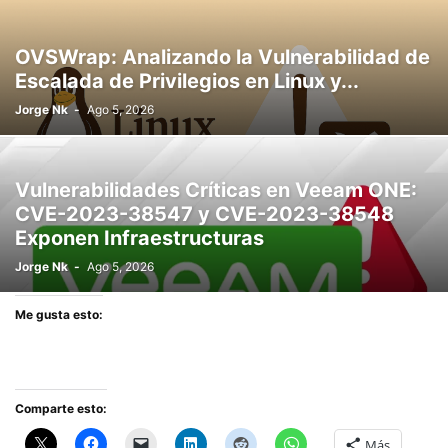
OVSWrap: Analizando la Vulnerabilidad de
Escalada de Privilegios en Linux y...
Jorge Nk
-
Ago 5, 2026
Vulnerabilidades Críticas en Veeam ONE:
CVE-2023-38547 y CVE-2023-38548
Exponen Infraestructuras
Jorge Nk
-
Ago 5, 2026
Me gusta esto:
Comparte esto:
Más