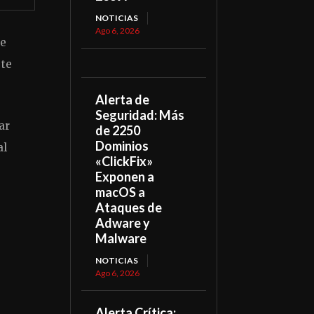
NOTICIAS
Ago 6, 2026
ue
 te
Alerta de
Seguridad: Más
ar
de 2250
Dominios
al
«ClickFix»
Exponen a
macOS a
Ataques de
Adware y
Malware
NOTICIAS
Ago 6, 2026
Alerta Crítica: