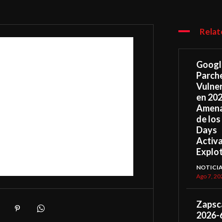
Relat
Googl
Parch
Vulner
en 202
Amena
de los
Days
Activ
Explo
NOTICI
Ago 7, 20
Zapsc
2026-6