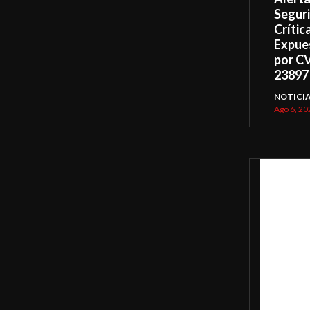
Segur
Crític
Expue
por C
23897
NOTICI
Ago 6, 20