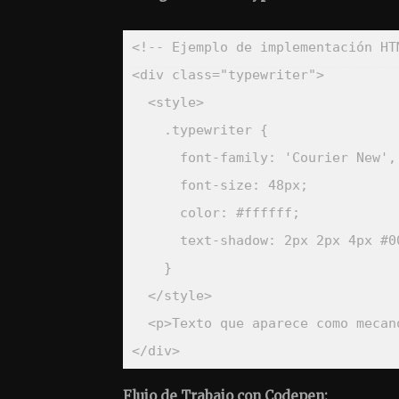
<!-- Ejemplo de implementación HT
<
div 
class
=
"
typewriter
"
>
<
style
>
.typewriter
{
font-family
:
'Courier New'
,
font-size
:
 48px
;
color
:
 #ffffff
;
text-shadow
:
 2px 2px 4px #0
}
</
style
>
<
p
>
Texto que aparece como mecan
</
div
>
Flujo de Trabajo con Codepen: