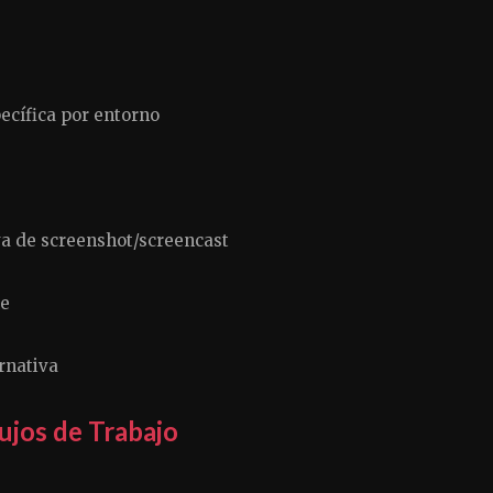
cífica por entorno
a de screenshot/screencast
le
rnativa
ujos de Trabajo