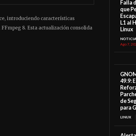
Falla
que P
Escap
e, introduciendo características
L1 al 
a FFmpeg 8. Esta actualización consolida
Linux
NOTICI
Ago 7, 20
GNOME
49.9: 
Refor
Parche
de Se
para 
LINUX
Alerta