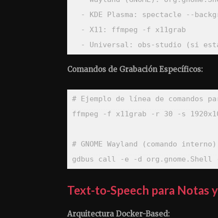
-
KDE Plasma
:
 spectacle 
-
-
backg
-
X11
:
 ffmpeg 
-
f x11grab

-
Universal
:
 obs
-
studio (si est
Comandos de Grabación Específicos:
# Ejemplo de línea de comandos pa
ffmpeg 
-f
 x11grab 
-r
30
-s
 1920x1
# GNOME Wayland (comando interno)
gdbus call 
-e
-d
 org.gnome.Shell 
Text-to-Speech para Notas y
Arquitectura Docker-Based: