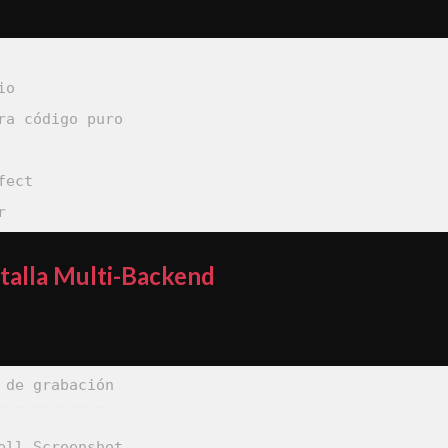
r
talla Multi-Backend
 de grabación
ell.Screenshot
