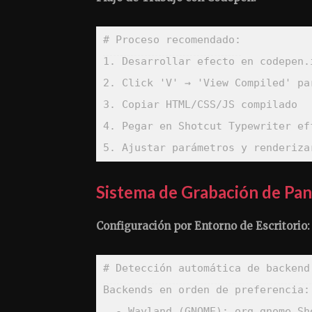
# Proceso recomendado:
1
2
. Click 
'V'
 → 
'View Compiled'
3
4
5
. Ajustar parámetros y renderiza
Sistema de Grabación de Pan
Configuración por Entorno de Escritorio:
# Detección automática de backend
Backends en orden de preferencia
:
-
Wayland (GNOME)
:
 org.gnome.Sh