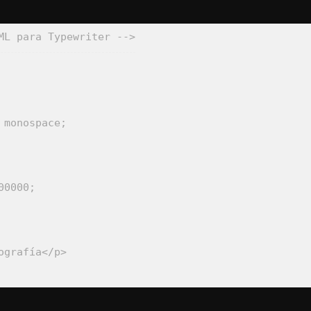
ML para Typewriter -->
 monospace
;
00000
;
ografía
</
p
>