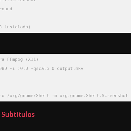
round

á instalado)
ra FFmpeg (X11)
080 
-i
 :0.0 
-qscale
0
 output.mkv

-o
 /org/gnome/Shell 
-m
 org.gnome.Shell.Screenshot
 Subtítulos