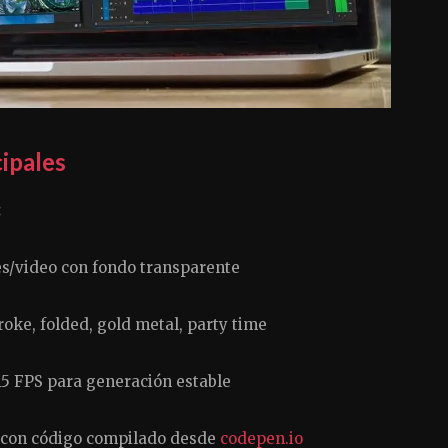
ipales
:
/video con fondo transparente
roke, folded, gold metal, party time
15 FPS para generación estable
 con código compilado desde
codepen.io