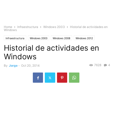
Home
Infraestructura
Windows 2003
Historial de actividades en
Windows
Infraestructura
Windows 2003
Windows 2008
Windows 2012
Historial de actividades en
Windows 7
Windows 8
Windows
7628
4
By
Jorge
-
Oct 20, 2014