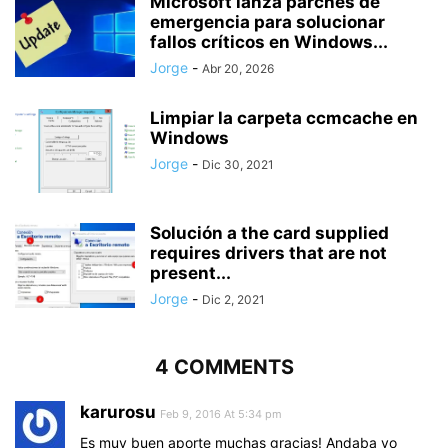
Microsoft lanza parches de
emergencia para solucionar
fallos críticos en Windows...
Jorge
-
Abr 20, 2026
Limpiar la carpeta ccmcache en
Windows
Jorge
-
Dic 30, 2021
Solución a the card supplied
requires drivers that are not
present...
Jorge
-
Dic 2, 2021
4 COMMENTS
karurosu
Feb 9, 2016 At 5:34 pm
Es muy buen aporte muchas gracias! Andaba yo