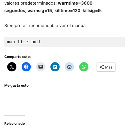
valores predeterminados:
warntime=3600
segundos
,
warnsig=15
,
killtime=120
,
killsig=9
.
Siempre es recomendable ver el manual
man timelimit
Comparte esto:
Más
Me gusta esto:
Relacionado