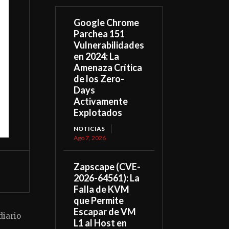
Google Chrome
Parchea 151
Vulnerabilidades
en 2024: La
Amenaza Crítica
de los Zero-
Days
Activamente
Explotados
NOTICIAS
Ago 7, 2026
Zapscape (CVE-
2026-64561): La
Falla de KVM
que Permite
Escapar de VM
diario
L1 al Host en