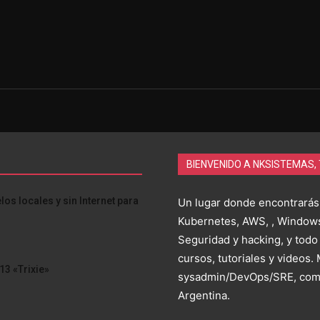
BIENVENIDO A NKSISTEMAS,
s locales y sin Internet para
Un lugar donde encontrarás
Kubernetes, AWS, , Windows
Seguridad y hacking, y todo
cursos, tutoriales y videos.
13 «Trixie»
sysadmin/DevOps/SRE, comp
Argentina.