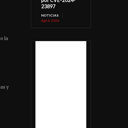
23897
NOTICIAS
Ago 6, 2026
o la
vas y