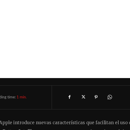
ding time:
1
min.
pple introduce nuevas características que facilitan el uso 