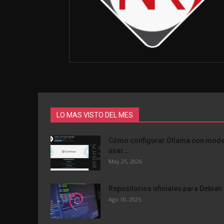
LO MAS VISTO DEL MES
Cómo configurar Ollama con modelo
usar...
May 25, 2026
Repositorios oficiales para Debian 
Ago 10, 2025