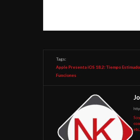
Tags:
Apple Presenta iOS 18.2: Tiempo Estimado
Funciones
Jo
htt
Soy
con
etc.