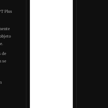
PT Plus
amente
objeto
e.
s de
n se
n