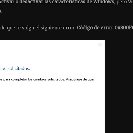
Activar o desactivar las características de Windows
, pero W
.
le que te salga el siguiente error:
Código de error: 0x800F