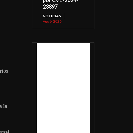
23897
NOTICIAS
Ago 6, 2026
rios
a la
onal