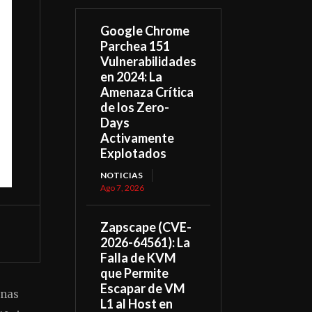
Google Chrome
Parchea 151
Vulnerabilidades
en 2024: La
Amenaza Crítica
de los Zero-
Days
Activamente
Explotados
NOTICIAS
Ago 7, 2026
Zapscape (CVE-
2026-64561): La
Falla de KVM
que Permite
Escapar de VM
unas
L1 al Host en