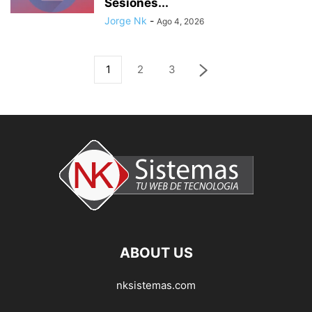
Sesiones...
Jorge Nk
-
Ago 4, 2026
1
2
3
ABOUT US
nksistemas.com