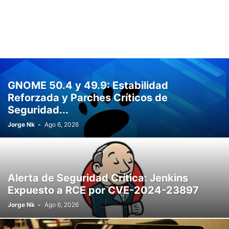
GNOME 50.4 y 49.9: Estabilidad
Reforzada y Parches Críticos de
Seguridad...
Jorge Nk
-
Ago 6, 2026
Alerta de Seguridad Crítica: Jenkins
Expuesto a RCE por CVE-2024-23897
Jorge Nk
-
Ago 6, 2026